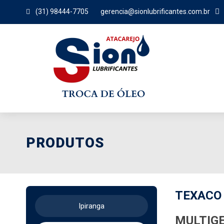


(31) 98444-7705
gerencia@sionlubrificantes.com.br
PRODUTOS
TEXACO
Ipiranga
MULTIGE