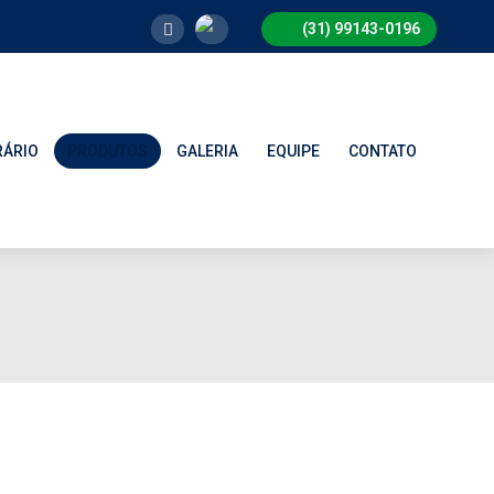

(31) 99143-0196
Orçament
por
Whatsapp
RÁRIO
PRODUTOS
GALERIA
EQUIPE
CONTATO