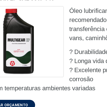
Óleo lubrifica
recomendado d
transferência
vans, caminhõ
? Durabilidad
? Longa vida 
? Excelente p
corrosão
m temperaturas ambientes variadas
TAR ORÇAMENTO